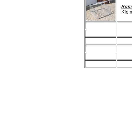
Son
Kleint