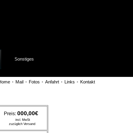
Sonstiges
•
•
•
•
•
Home
Mail
Fotos
Anfahrt
Links
Kontakt
000
,00€
Preis:
incl. MwSt
zuzüglich Versand